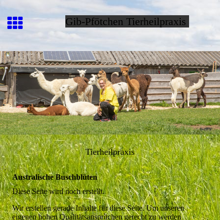
Gib-Pfötchen Tierheilpraxis
Tierheilpraxis
Australische Buschblüten
Diese Seite wird noch erstellt.
Wir erstellen gerade Inhalte für diese Seite. Um unseren
eigenen hohen Qualitätsansprüchen gerecht zu werden