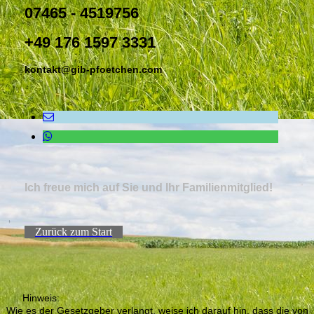
07465 - 4519756
+49 176 1597 3331
kontakt@gib-pfoetchen.com
Ich freue mich auf Sie und Ihr Familienmitglied!
Zurück zum Start
Hinweis:
Wie es der Gesetzgeber verlangt, weise ich darauf hin, dass die von