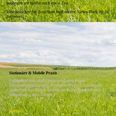
benötigen wir hierfür noch etwas Zeit.
Bitte besuchen Sie diese Seite bald wieder. Vielen Dank für ihr
Interesse!
Stationäre & Mobile Praxis
Fallaufnahme und Untersuchung nach
Terminvereinbarung in meiner Praxis oder auch
weiterhin bei Ihnen zu Hause in der gewohnten
Umgebung des Tieres.
Kontakt: