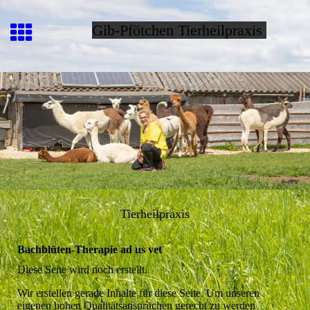
Gib-Pfötchen Tierheilpraxis
Tierheilpraxis
Bachblüten-Therapie ad us vet
Diese Seite wird noch erstellt.
Wir erstellen gerade Inhalte für diese Seite. Um unseren
eigenen hohen Qualitätsansprüchen gerecht zu werden