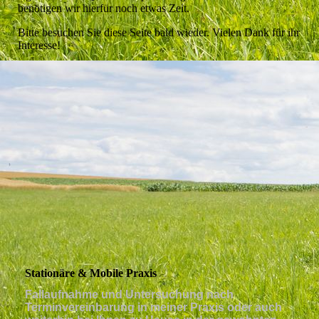
benötigen wir hierfür noch etwas Zeit.
Bitte besuchen Sie diese Seite bald wieder. Vielen Dank für ihr
Interesse!
Stationäre & Mobile Praxis
Fallaufnahme und Untersuchung nach
Terminvereinbarung in meiner Praxis oder auch