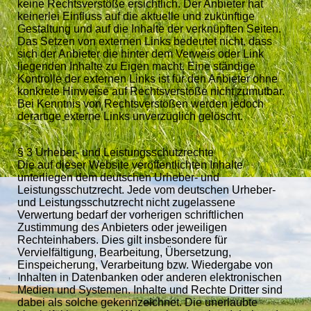
keine Rechtsverstöße ersichtlich. Der Anbieter hat
keinerlei Einfluss auf die aktuelle und zukünftige
Gestaltung und auf die Inhalte der verknüpften Seiten.
Das Setzen von externen Links bedeutet nicht, dass
sich der Anbieter die hinter dem Verweis oder Link
liegenden Inhalte zu Eigen macht. Eine ständige
Kontrolle der externen Links ist für den Anbieter ohne
konkrete Hinweise auf Rechtsverstöße nicht zumutbar.
Bei Kenntnis von Rechtsverstößen werden jedoch
derartige externe Links unverzüglich gelöscht.
§ 3 Urheber- und Leistungsschutzrechte
Die auf dieser Website veröffentlichten Inhalte
unterliegen dem deutschen Urheber- und
Leistungsschutzrecht. Jede vom deutschen Urheber-
und Leistungsschutzrecht nicht zugelassene
Verwertung bedarf der vorherigen schriftlichen
Zustimmung des Anbieters oder jeweiligen
Rechteinhabers. Dies gilt insbesondere für
Vervielfältigung, Bearbeitung, Übersetzung,
Einspeicherung, Verarbeitung bzw. Wiedergabe von
Inhalten in Datenbanken oder anderen elektronischen
Medien und Systemen. Inhalte und Rechte Dritter sind
dabei als solche gekennzeichnet. Die unerlaubte