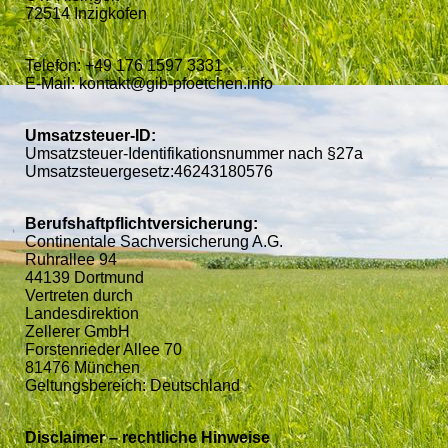
72514 Inzigkofen
Telefon: +49 176 1597 3331
E-Mail: kontakt@gib-pfoetchen.info
Umsatzsteuer-ID:
Umsatzsteuer-Identifikationsnummer nach §27a
Umsatzsteuergesetz:46243180576
Berufshaftpflichtversicherung:
Continentale Sachversicherung A.G.
Ruhrallee 94
44139 Dortmund
Vertreten durch
Landesdirektion
Zellerer GmbH
Forstenrieder Allee 70
81476 München
Geltungsbereich: Deutschland
Disclaimer – rechtliche Hinweise