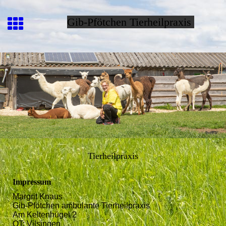
Gib-Pfötchen Tierheilpraxis
Tierheilpraxis
Impressum
Margrit Knaus
Gib-Pfötchen ambulante Tierheilpraxis
Am Keltenhügel 2
OT: Vilsingen