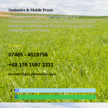
Stationäre & Mobile Praxis
Fallaufnahme und Untersuchung nach
Terminvereinbarung in meiner Praxis oder auch
weiterhin bei Ihnen zu Hause in der gewohnten
Umgebung des Tieres.
Kontakt:
07465 - 4519756
+49 176 1597 3331
kontakt@gib-pfoetchen.com