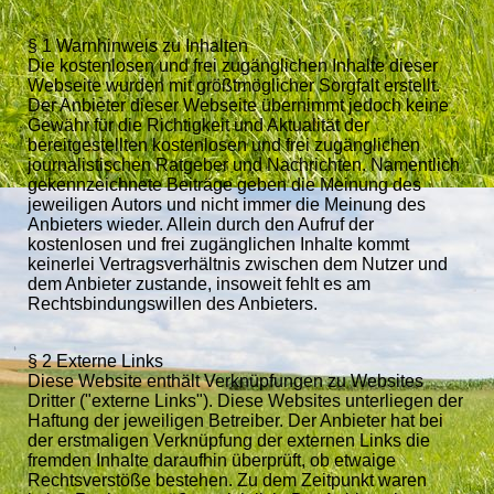
§ 1 Warnhinweis zu Inhalten
Die kostenlosen und frei zugänglichen Inhalte dieser
Webseite wurden mit größtmöglicher Sorgfalt erstellt.
Der Anbieter dieser Webseite übernimmt jedoch keine
Gewähr für die Richtigkeit und Aktualität der
bereitgestellten kostenlosen und frei zugänglichen
journalistischen Ratgeber und Nachrichten. Namentlich
gekennzeichnete Beiträge geben die Meinung des
jeweiligen Autors und nicht immer die Meinung des
Anbieters wieder. Allein durch den Aufruf der
kostenlosen und frei zugänglichen Inhalte kommt
keinerlei Vertragsverhältnis zwischen dem Nutzer und
dem Anbieter zustande, insoweit fehlt es am
Rechtsbindungswillen des Anbieters.
§ 2 Externe Links
Diese Website enthält Verknüpfungen zu Websites
Dritter ("externe Links"). Diese Websites unterliegen der
Haftung der jeweiligen Betreiber. Der Anbieter hat bei
der erstmaligen Verknüpfung der externen Links die
fremden Inhalte daraufhin überprüft, ob etwaige
Rechtsverstöße bestehen. Zu dem Zeitpunkt waren