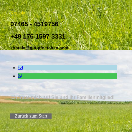
Kontakt:
07465 - 4519756
+49 176 1597 3331
kontakt@gib-pfoetchen.com
Ich freue mich auf Sie und Ihr Familienmitglied!
Zurück zum Start