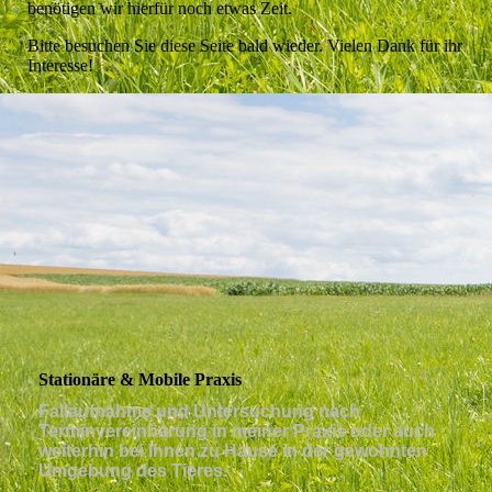
benötigen wir hierfür noch etwas Zeit.
Bitte besuchen Sie diese Seite bald wieder. Vielen Dank für ihr
Interesse!
Stationäre & Mobile Praxis
Fallaufnahme und Untersuchung nach
Terminvereinbarung in meiner Praxis oder auch
weiterhin bei Ihnen zu Hause in der gewohnten
Umgebung des Tieres.