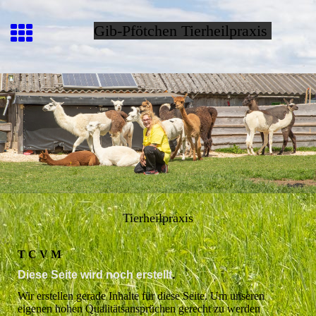
Gib-Pfötchen Tierheilpraxis
Tierheilpraxis
T C V M
Diese Seite wird noch erstellt
.
Wir erstellen gerade Inhalte für diese Seite. Um unseren
eigenen hohen Qualitätsansprüchen gerecht zu werden